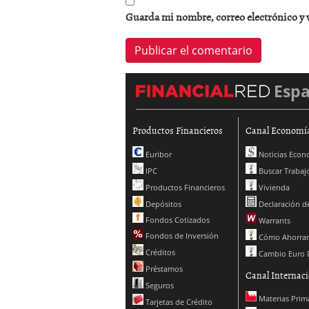
Guarda mi nombre, correo electrónico y 
Esp
Productos Financieros
Canal Economí
Euribor
Noticias Econ
IPC
Buscar Trabaj
Productos Financieros
Vivienda
Depósitos
Declaración de
Fondos Cotizados
Warrants
Fondos de Inversión
Cómo Ahorrar
Créditos
Cambio Euro 
Préstamos
Canal Internaci
Seguros
Materias Prim
Tarjetas de Crédito