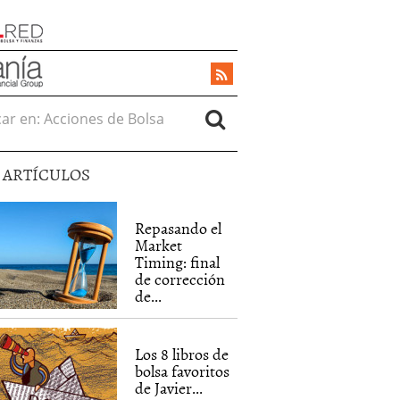
r en:
5 ARTÍCULOS
Repasando el
Market
Timing: final
de corrección
de...
Los 8 libros de
bolsa favoritos
de Javier...