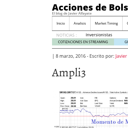
Acciones de Bol
El blog de Javier Alfayate
Inicio
Analisis
Market Timing
Inversionistas
NOTICIAS :
VIP en
COTIZACIONES EN STREAMING
G
México
muestran
|
8 marzo, 2016
-
Escrito por:
Javier
creciente
interés
Ampli3
por SIFX
mayo 8,
2026
Qué es una acción infra
noviembre 30, 2024
Entendiendo los ETF de 
Dividend Kings: empres
noviembre 12, 2024
Descubre RealAdvisor: 
inmobiliarias
septiembr