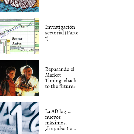
Investigación
sectorial (Parte
1)
Repasando el
Market
Timing: «back
to the future»
La AD logra
nuevos
máximos.
¿Impulso 1 o...