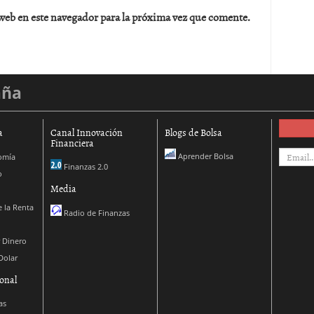
web en este navegador para la próxima vez que comente.
aña
a
Canal Innovación
Blogs de Bolsa
Financiera
Aprender Bolsa
omía
Finanzas 2.0
o
Media
 la Renta
Radio de Finanzas
 Dinero
Dolar
onal
as