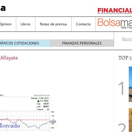
sa
Opinion
Libros
Notas de prensa
Contacto
Busca
RÁFICOS COTIZACIONES
FINANZAS PERSONALES
TOP 
 Alfayate
valorada y por qué no hay que perderlas de vista
Bitcoin
noviembre 22, 2024
as que destacan por sus dividendos constantes
Una poderosa herramienta para tus inversiones
e 23, 2024