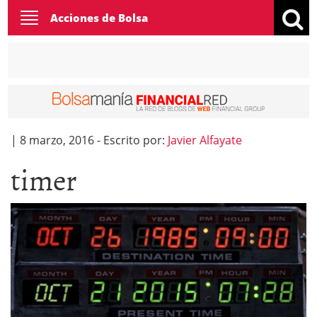
Toggle
Acciones de Bolsa
navigation
|
8 marzo, 2016
-
Escrito por:
Javier Alfayate
timer