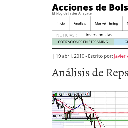
Acciones de Bol
El blog de Javier Alfayate
Inicio
Analisis
Market Timing
Inversionistas
NOTICIAS :
VIP en
COTIZACIONES EN STREAMING
G
México
muestran
|
19 abril, 2010
-
Escrito por:
Javier 
creciente
interés
Análisis de Reps
por SIFX
mayo 8,
2026
Qué es una acción infra
noviembre 30, 2024
Entendiendo los ETF de 
Dividend Kings: empres
noviembre 12, 2024
Descubre RealAdvisor: 
inmobiliarias
septiembr