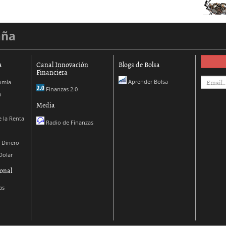
aña
a
Canal Innovación
Blogs de Bolsa
Financiera
Aprender Bolsa
omía
Finanzas 2.0
o
Media
 la Renta
Radio de Finanzas
 Dinero
Dolar
onal
as