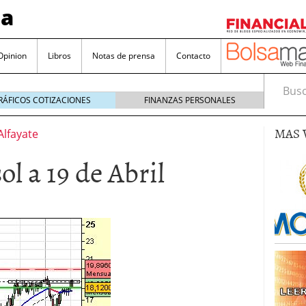
sa
Opinion
Libros
Notas de prensa
Contacto
Busca
RÁFICOS COTIZACIONES
FINANZAS PERSONALES
MAS 
Alfayate
ol a 19 de Abril
valorada y por qué no hay que perderlas de vista
Bitcoin
noviembre 22, 2024
as que destacan por sus dividendos constantes
Una poderosa herramienta para tus inversiones
e 23, 2024