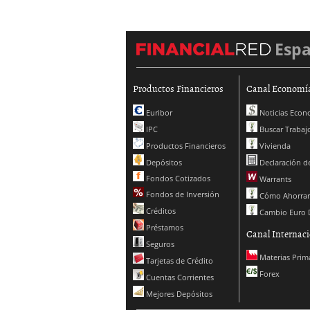
Esp
Productos Financieros
Canal Economí
Euribor
Noticias Econ
IPC
Buscar Trabaj
Productos Financieros
Vivienda
Depósitos
Declaración de
Fondos Cotizados
Warrants
Fondos de Inversión
Cómo Ahorrar
Créditos
Cambio Euro 
Préstamos
Canal Internaci
Seguros
Materias Prim
Tarjetas de Crédito
Forex
Cuentas Corrientes
Mejores Depósitos