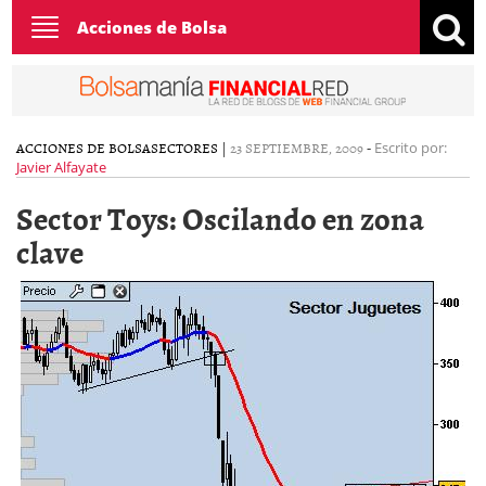
Toggle
Acciones de Bolsa
navigation
ACCIONES DE BOLSA
SECTORES
|
23 SEPTIEMBRE, 2009
-
Escrito por:
Javier Alfayate
Sector Toys: Oscilando en zona
clave