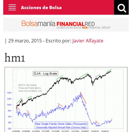
Toggle
Acciones de Bolsa
navigation
|
29 marzo, 2015
-
Escrito por:
Javier Alfayate
hm1