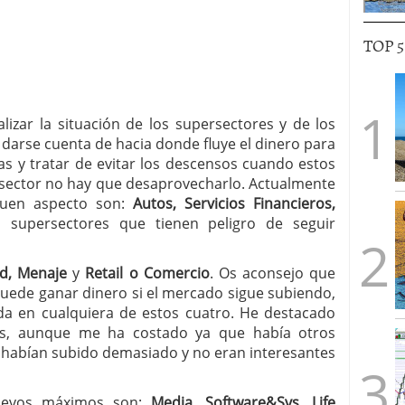
TOP 
ar la situación de los supersectores y de los
 darse cuenta de hacia donde fluye el dinero para
s y tratar de evitar los descensos cuando estos
n sector no hay que desaprovecharlo. Actualmente
buen aspecto son:
Autos, Servicios Financieros,
s supersectores que tienen peligro de seguir
d, Menaje
y
Retail o Comercio
. Os aconsejo que
puede ganar dinero si el mercado sigue subiendo,
a en cualquiera de estos cuatro. He destacado
rés, aunque me ha costado ya que había otros
 habían subido demasiado y no eran interesantes
evos máximos son:
Media, Software&Svs, Life