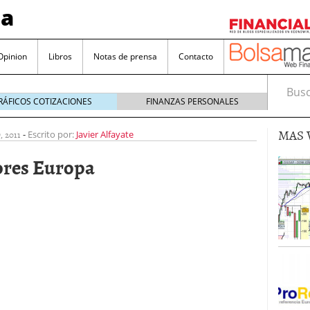
sa
Opinion
Libros
Notas de prensa
Contacto
Busca
RÁFICOS COTIZACIONES
FINANZAS PERSONALES
MAS 
 2011
-
Escrito por:
Javier Alfayate
ores Europa
valorada y por qué no hay que perderlas de vista
Bitcoin
noviembre 22, 2024
as que destacan por sus dividendos constantes
Una poderosa herramienta para tus inversiones
e 23, 2024