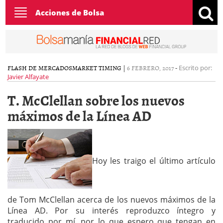
Toggle
Acciones de Bolsa
navigation
FLASH DE MERCADOS
MARKET TIMING
|
6 FEBRERO, 2017
-
Escrito por:
Javier Alfayate
T. McClellan sobre los nuevos
máximos de la Línea AD
Hoy les traigo el último artículo
de Tom McClellan acerca de los nuevos máximos de la
Línea AD. Por su interés reproduzco íntegro y
traducido por mí, por lo que espero que tengan en