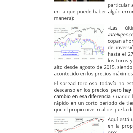
particular 
en la que puede haber algún error
manera):
«Las úl
Intelligenc
copan ahor
de inversi
hasta el 2
los toros 
alto desde agosto de 2015, siendo
acontecido en los precios máximos
El spread toro-oso todavía no est
descanso en los precios, pero
hay 
cambio en esa diferencia
. Cuando 
rápido en un corto período de ti
que el propio nivel real de que la d
Aquí está 
en la prop
oso: