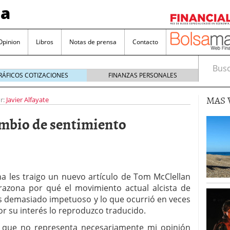
sa
Opinion
Libros
Notas de prensa
Contacto
Busca
RÁFICOS COTIZACIONES
FINANZAS PERSONALES
MAS 
r:
Javier Alfayate
mbio de sentimiento
valorada y por qué no hay que perderlas de vista
Bitcoin
noviembre 22, 2024
a les traigo un nuevo artículo de Tom McClellan
as que destacan por sus dividendos constantes
razona por qué el movimiento actual alcista de
 demasiado impetuoso y lo que ocurrió en veces
Una poderosa herramienta para tus inversiones
r su interés lo reproduzco traducido.
e 23, 2024
 que no representa necesariamente mi opinión