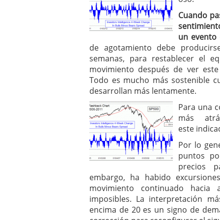
Cuando pas
sentimient
un evento 
de agotamiento debe producirs
semanas, para restablecer el equ
movimiento después de ver este 
Todo es mucho más sostenible cu
desarrollan más lentamente.
Para una c
más atr
este indica
Por lo gen
puntos po
precios p
embargo, ha habido excursione
movimiento continuado hacia 
imposibles. La interpretación m
encima de 20 es un signo de dema