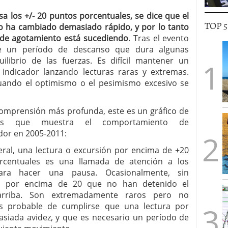
a los +/- 20 puntos porcentuales, se dice que el
TOP 
o ha cambiado demasiado rápido, y por lo tanto
de agotamiento está sucediendo
. Tras el evento
e un período de descanso que dura algunas
ilibrio de las fuerzas. Es difícil mantener un
indicador lanzando lecturas raras y extremas.
ando el optimismo o el pesimismo excesivo se
omprensión más profunda, este es un gráfico de
ás que muestra el comportamiento de
dor en 2005-2011:
eral, una lectura o excursión por encima de +20
rcentuales es una llamada de atención a los
ara hacer una pausa. Ocasionalmente, sin
s por encima de 20 que no han detenido el
arriba. Son extremadamente raros pero no
ás probable de cumplirse que una lectura por
siada avidez, y que es necesario un período de