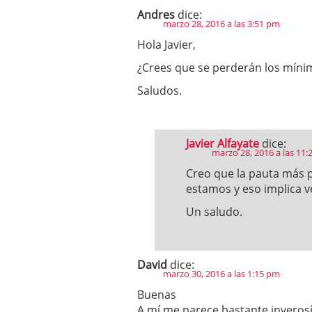
Andres
dice:
marzo 28, 2016 a las 3:51 pm
Hola Javier,
¿Crees que se perderán los míni
Saludos.
Javier Alfayate
dice:
marzo 28, 2016 a las 11
Creo que la pauta más p
estamos y eso implica v
Un saludo.
David
dice:
marzo 30, 2016 a las 1:15 pm
Buenas
A mí me parece bastante inverosí