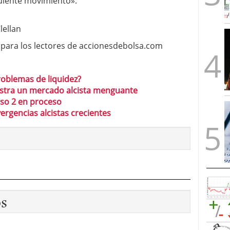
guiente movimiento».
lellan
para los lectores de accionesdebolsa.com
roblemas de liquidez?
estra un mercado alcista menguante
lso 2 en proceso
rgencias alcistas crecientes
os