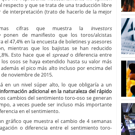
al respecto y que se trata de una traducción libre
 de interpretación (trato de hacerlo de la mejor
timas cifras que muestra la
Investors
e
ponen de manifiesto que los toros/alcistas
a el 47,4% en la encuesta de boletines y asesores
ón, mientras que los bajistas se han reducido
7,8%. Esto hace que el
spread
o diferencia entre
y los osos se haya extendido hasta su valor más
 además el pico más alto incluso por encima del
 de noviembre de 2015.
á en un nivel súper alto, lo que obligaría a un
información adicional en la naturaleza del rápido
los cambios del sentimiento toro-oso se generan
empo, a veces puede ser incluso más importante
iferencia en el sentimiento.
un gráfico que muestra el cambio de 4 semanas
agación o diferencia entre el sentimiento toro-