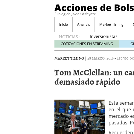
Acciones de Bol
El blog de Javier Alfayate
Inicio
Analisis
Market Timing
Inversionistas
NOTICIAS :
VIP en
COTIZACIONES EN STREAMING
G
México
muestran
MARKET TIMING
|
28 MARZO, 2016
-
Escrito po
creciente
interés
Tom McClellan: un ca
por SIFX
demasiado rápido
mayo 8,
2026
Qué es una acción infra
noviembre 30, 2024
Entendiendo los ETF de 
Esta seman
Dividend Kings: empres
en el que 
noviembre 12, 2024
mercado es
Descubre RealAdvisor: 
pasadas. Po
inmobiliarias
septiembr
Recuerden