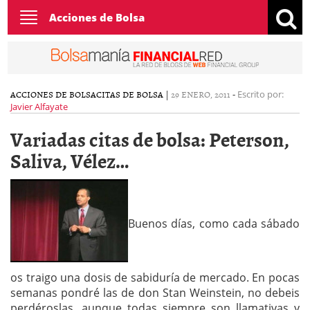
Toggle
Acciones de Bolsa
navigation
ACCIONES DE BOLSA
CITAS DE BOLSA
|
29 ENERO, 2011
-
Escrito por:
Javier Alfayate
Variadas citas de bolsa: Peterson,
Saliva, Vélez…
Buenos días, como cada sábado
os traigo una dosis de sabiduría de mercado. En pocas
semanas pondré las de don Stan Weinstein, no debeis
perdéroslas, aunque todas siempre son llamativas y