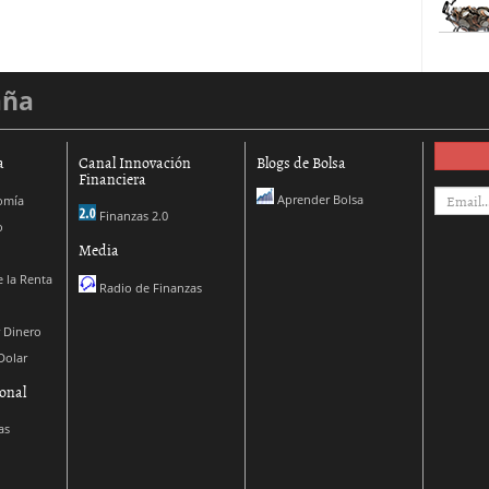
aña
a
Canal Innovación
Blogs de Bolsa
Financiera
Aprender Bolsa
omía
Finanzas 2.0
o
Media
 la Renta
Radio de Finanzas
 Dinero
Dolar
onal
as