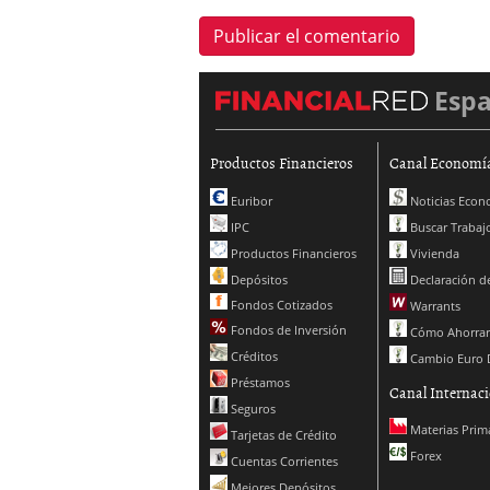
Esp
Productos Financieros
Canal Economí
Euribor
Noticias Econ
IPC
Buscar Trabaj
Productos Financieros
Vivienda
Depósitos
Declaración de
Fondos Cotizados
Warrants
Fondos de Inversión
Cómo Ahorrar
Créditos
Cambio Euro 
Préstamos
Canal Internaci
Seguros
Materias Prim
Tarjetas de Crédito
Forex
Cuentas Corrientes
Mejores Depósitos