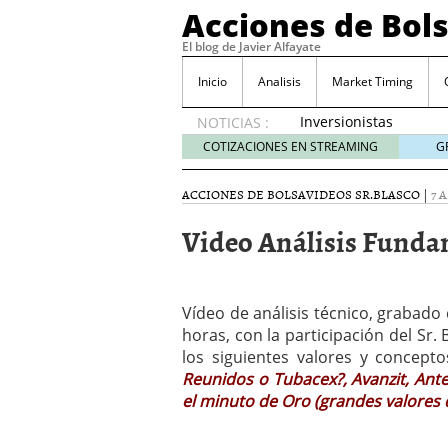
Acciones de Bol
El blog de Javier Alfayate
Inicio
Analisis
Market Timing
Inversionistas
NOTICIAS :
VIP en
COTIZACIONES EN STREAMING
G
México
muestran
ACCIONES DE BOLSA
VIDEOS SR.BLASCO
|
7 
creciente
interés
Video Análisis Fundam
por SIFX
mayo 8,
2026
Qué es una acción infra
Vídeo de análisis técnico, grabado 
noviembre 30, 2024
horas, con la participación del Sr.
Entendiendo los ETF de 
los siguientes valores y concept
Dividend Kings: empres
Reunidos o Tubacex?, Avanzit, Anten
noviembre 12, 2024
el minuto de Oro (grandes valores 
Descubre RealAdvisor: 
inmobiliarias
septiembr