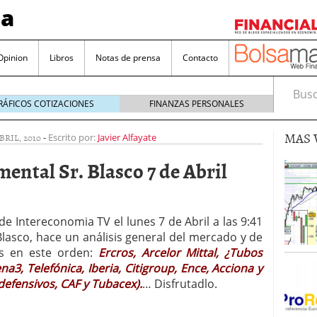
sa
Opinion
Libros
Notas de prensa
Contacto
Busca
RÁFICOS COTIZACIONES
FINANZAS PERSONALES
MAS 
ABRIL, 2010
-
Escrito por:
Javier Alfayate
ental Sr. Blasco 7 de Abril
valorada y por qué no hay que perderlas de vista
de Intereconomia TV el lunes 7 de Abril a las 9:41
 Blasco, hace un análisis general del mercado y de
Bitcoin
noviembre 22, 2024
os en este orden:
Ercros, Arcelor Mittal, ¿Tubos
as que destacan por sus dividendos constantes
a3, Telefónica, Iberia, Citigroup, Ence, Acciona y
defensivos, CAF y Tubacex).
… Disfrutadlo.
Una poderosa herramienta para tus inversiones
e 23, 2024