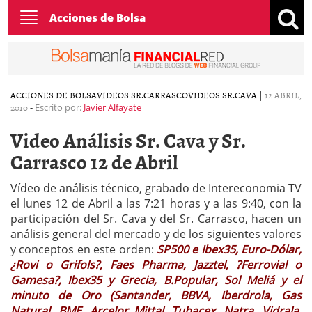
Toggle
Acciones de Bolsa
navigation
ACCIONES DE BOLSA
VIDEOS SR.CARRASCO
VIDEOS SR.CAVA
|
12 ABRIL,
2010
-
Escrito por:
Javier Alfayate
Video Análisis Sr. Cava y Sr.
Carrasco 12 de Abril
Vídeo de análisis técnico, grabado de Intereconomia TV
el lunes 12 de Abril a las 7:21 horas y a las 9:40, con la
participación del Sr. Cava y del Sr. Carrasco, hacen un
análisis general del mercado y de los siguientes valores
y conceptos en este orden:
SP500 e Ibex35, Euro-Dólar,
¿Rovi o Grifols?, Faes Pharma, Jazztel, ?Ferrovial o
Gamesa?, Ibex35 y Grecia, B.Popular, Sol Meliá y el
minuto de Oro (Santander, BBVA, Iberdrola, Gas
Natural, BME, Arcelor Mittal, Tubacex, Natra, Vidrala,