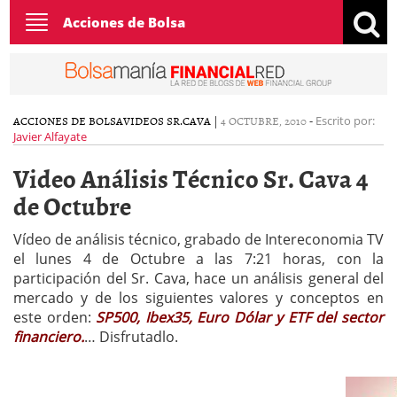
Toggle
Acciones de Bolsa
navigation
ACCIONES DE BOLSA
VIDEOS SR.CAVA
|
4 OCTUBRE, 2010
-
Escrito por:
Javier Alfayate
Video Análisis Técnico Sr. Cava 4
de Octubre
Vídeo de análisis técnico, grabado de Intereconomia TV
el lunes 4 de Octubre a las 7:21 horas, con la
participación del Sr. Cava, hace un análisis general del
mercado y de los siguientes valores y conceptos en
este orden:
SP500, Ibex35, Euro Dólar y ETF del sector
financiero.
… Disfrutadlo.