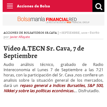
Toggle
Acciones de Bolsa
navigation
ACCIONES DE BOLSA
VIDEOS SR.CAVA
|
7 SEPTIEMBRE, 2009
-
Escrito
por:
Javier Alfayate
Video A.TECN Sr. Cava, 7 de
Septiembre
Audio análisis técnico, grabado de Radio
Intereconomia el Lunes 7 de Septiembre a las 7:21
horas, con la participación del Sr. Cava ,nos confiere un
analisis sobre la situación general de los mercados,
dará un
repaso general a Indices Bursatiles, S&P 500,
Nikkei y sobre las políticas económicas.
… Disfrutadlo.