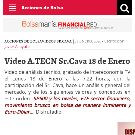
Toggle
Acciones de Bolsa
navigation
ACCIONES DE BOLSA
VIDEOS SR.CAVA
|
18 ENERO, 2010
-
Escrito por:
Javier Alfayate
Video A.TECN Sr.Cava 18 de Enero
Video de análisis técnico, grabado de Intereconomia TV
el Lunes 18 de Enero a las 7:22 horas, con la
participación del Sr. Cava, hace un análisis general del
mercado, y de los siguientes valores y conceptos en
este orden:
SP500 y los niveles, ETF sector financiero,
movimiento brusco en bolsa de manera inminente y
Euro-Dólar.
… Disfrutadlo