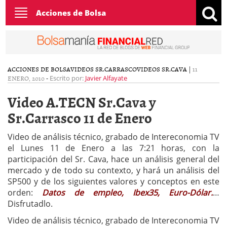
Toggle
Acciones de Bolsa
navigation
ACCIONES DE BOLSA
VIDEOS SR.CARRASCO
VIDEOS SR.CAVA
|
11
ENERO, 2010
-
Escrito por:
Javier Alfayate
Video A.TECN Sr.Cava y
Sr.Carrasco 11 de Enero
Video de análisis técnico, grabado de Intereconomia TV
el Lunes 11 de Enero a las 7:21 horas, con la
participación del Sr. Cava, hace un análisis general del
mercado y de todo su contexto, y hará un análisis del
SP500 y de los siguientes valores y conceptos en este
orden:
Datos de empleo, Ibex35, Euro-Dólar.
…
Disfrutadlo.
Video de análisis técnico, grabado de Intereconomia TV