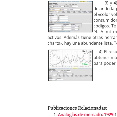
3) y 4) Lo
dejando la
el «color vo
consumidor.
códigos. Te
él. A mi m
activos. Además tiene otras herr
charts», hay una abundante lista. T
4) El resul
obtener más
para poder 
Publicaciones Relacionadas:
Analogías de mercado: 1929:1