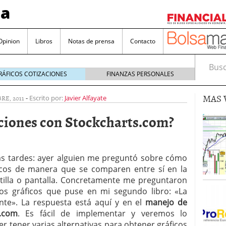
sa
Opinion
Libros
Notas de prensa
Contacto
Busca
RÁFICOS COTIZACIONES
FINANZAS PERSONALES
MAS 
RE, 2011
-
Escrito por:
Javier Alfayate
iones con Stockcharts.com?
valorada y por qué no hay que perderlas de vista
as tardes: ayer alguien me preguntó sobre cómo
icos de manera que se comparen entre sí en la
Bitcoin
noviembre 22, 2024
tilla o pantalla. Concretamente me preguntaron
as que destacan por sus dividendos constantes
los gráficos que puse en mi segundo libro: «La
nte». La respuesta está aquí y en el
manejo de
Una poderosa herramienta para tus inversiones
s.com
e 23, 2024
. Es fácil de implementar y veremos lo
er tener varias alternativas para obtener gráficos