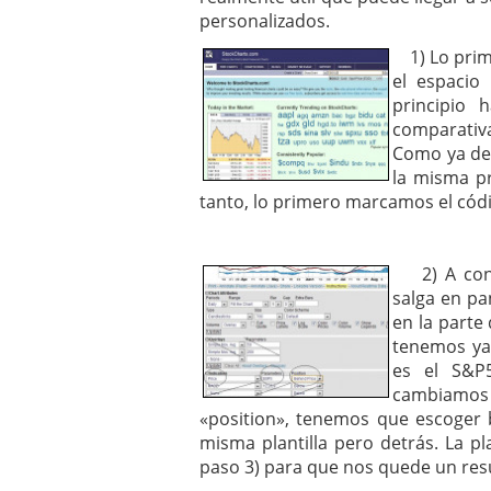
personalizados.
1) Lo prim
el espacio
principio 
comparativa
Como ya deb
la misma pr
tanto, lo primero marcamos el cód
2) A conti
salga en pa
en la parte
tenemos ya
es el S&P
cambiamos
«position», tenemos que escoger b
misma plantilla pero detrás. La p
paso 3) para que nos quede un re