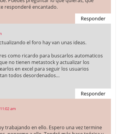
e. Puedes preguntar lo que quieras, que
te responderé encantado.
Responder
am
ctualizando el foro hay van unas ideas.
res como ricardo para buscarlos automaticos
que no tienen metastock y actualizar los
arlos en excel para seguir los usuarios
estan todos desordenados…
Responder
 11:02 am
toy trabajando en ello. Espero una vez termine