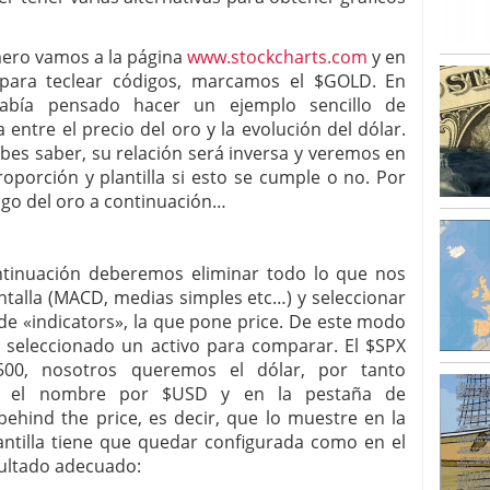
ero vamos a la página
www.stockcharts.com
y en
 para teclear códigos, marcamos el $GOLD. En
había pensado hacer un ejemplo sencillo de
 entre el precio del oro y la evolución del dólar.
es saber, su relación será inversa y veremos en
oporción y plantilla si esto se cumple o no. Por
igo del oro a continuación…
nuación deberemos eliminar todo lo que nos
ntalla (MACD, medias simples etc…) y seleccionar
 de «indicators», la que pone price. De este modo
 seleccionado un activo para comparar. El $SPX
500, nosotros queremos el dólar, por tanto
 el nombre por $USD y en la pestaña de
ehind the price, es decir, que lo muestre en la
lantilla tiene que quedar configurada como en el
sultado adecuado: