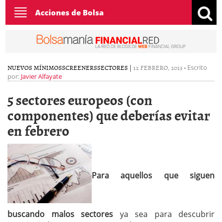
Toggle
Acciones de Bolsa
navigation
NUEVOS MÍNIMOS
SCREENERS
SECTORES
|
12 FEBRERO, 2013
-
Escrito
por:
Javier Alfayate
5 sectores europeos (con
componentes) que deberías evitar
en febrero
Para aquellos que siguen
buscando malos sectores
ya sea para descubrir