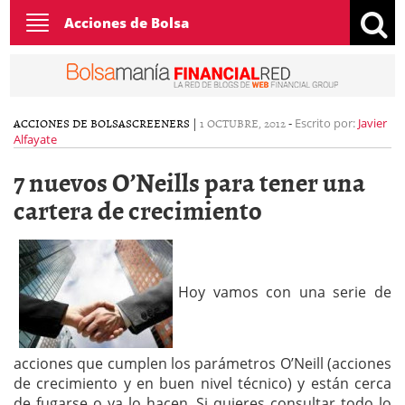
Toggle
Acciones de Bolsa
navigation
ACCIONES DE BOLSA
SCREENERS
|
1 OCTUBRE, 2012
-
Escrito por:
Javier
Alfayate
7 nuevos O’Neills para tener una
cartera de crecimiento
Hoy vamos con una serie de
acciones que cumplen los parámetros O’Neill (acciones
de crecimiento y en buen nivel técnico) y están cerca
de fugarse o ya lo hacen. Si quieres consultar todo lo