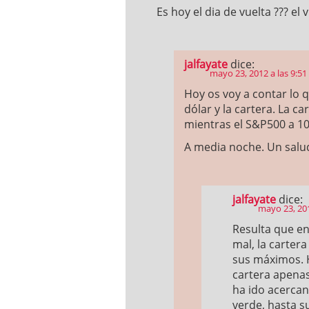
Es hoy el dia de vuelta ??? el
jalfayate
dice:
mayo 23, 2012 a las 9:5
Hoy os voy a contar lo
dólar y la cartera. La c
mientras el S&P500 a 1
A media noche. Un salu
jalfayate
dice:
mayo 23, 201
Resulta que en
mal, la carter
sus máximos. 
cartera apenas
ha ido acercan
verde, hasta su