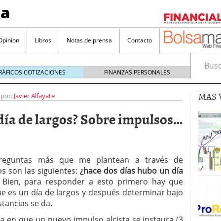
sa
Opinion
Libros
Notas de prensa
Contacto
Busca
RÁFICOS COTIZACIONES
FINANZAS PERSONALES
MAS 
 por:
Javier Alfayate
 día de largos? Sobre impulsos…
valorada y por qué no hay que perderlas de vista
reguntas más que me plantean a través de
Bitcoin
noviembre 22, 2024
s son las siguientes:
¿hace dos días hubo un día
as que destacan por sus dividendos constantes
Bien, para responder a esto primero hay que
ue es un día de largos y después determinar bajo
Una poderosa herramienta para tus inversiones
tancias se da.
e 23, 2024
ía en que un nuevo impulso alcista se instaura (3