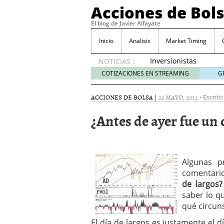
Acciones de Bol
El blog de Javier Alfayate
Inicio
Analisis
Market Timing
Inversionistas
NOTICIAS :
VIP en
COTIZACIONES EN STREAMING
G
México
muestran
ACCIONES DE BOLSA
|
23 MAYO, 2012
-
Escrito
creciente
interés
¿Antes de ayer fue un
por SIFX
mayo 8,
2026
Qué es una acción infra
noviembre 30, 2024
Algunas p
Entendiendo los ETF de 
comentario
Dividend Kings: empres
de largos?
noviembre 12, 2024
saber lo q
Descubre RealAdvisor: 
qué circuns
inmobiliarias
septiembr
El día de largos es justamente el d