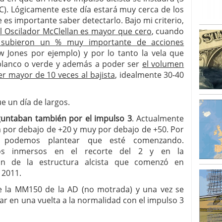
BC). Lógicamente este día estará muy cerca de los
 es importante saber detectarlo. Bajo mi criterio,
l Oscilador McClellan es mayor que cero
, cuando
 subieron un % muy importante de acciones
 Jones por ejemplo) y por lo tanto la vela que
blanco o verde y además a poder ser
el volumen
er mayor de 10 veces al bajista
, idealmente 30-40
e un día de largos.
untaban también por el impulso 3
. Actualmente
á por debajo de +20 y muy por debajo de +50. Por
 podemos plantear que esté comenzando.
mos inmersos en el recorte del 2 y en la
ión de la estructura alcista que comenzó en
 2011.
la MM150 de la AD (no motrada) y una vez se
ar en una vuelta a la normalidad con el impulso 3