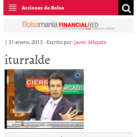
Toggle
Acciones de Bolsa
navigation
|
31 enero, 2013
-
Escrito por:
Javier Alfayate
iturralde