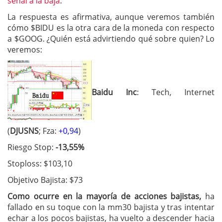
señal a la baja
.
La respuesta es afirmativa, aunque veremos también
cómo $BIDU es la otra cara de la moneda con respecto
a $GOOG. ¿Quién está advirtiendo qué sobre quien? Lo
veremos:
Baidu Inc
: Tech, Internet
(
DJUSNS
; Fza:
+0,94
)
Riesgo Stop:
-13,55%
Stoploss: $103,10
Objetivo Bajista: $73
Como ocurre en la mayoría de acciones bajistas,
ha
fallado en su toque con la mm30 bajista y tras intentar
echar a los pocos bajistas, ha vuelto a descender hacia