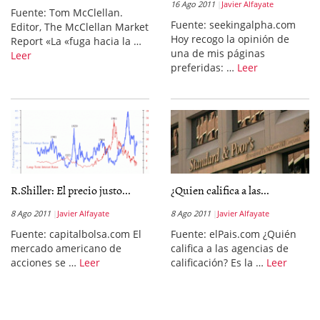
16 Ago 2011
Javier Alfayate
Fuente: Tom McClellan.
Fuente: seekingalpha.com
Editor, The McClellan Market
Hoy recogo la opinión de
Report «La «fuga hacia la …
una de mis páginas
Leer
preferidas: …
Leer
R.Shiller: El precio justo...
¿Quien califica a las...
8 Ago 2011
Javier Alfayate
8 Ago 2011
Javier Alfayate
Fuente: capitalbolsa.com El
Fuente: elPais.com ¿Quién
mercado americano de
califica a las agencias de
acciones se …
Leer
calificación? Es la …
Leer