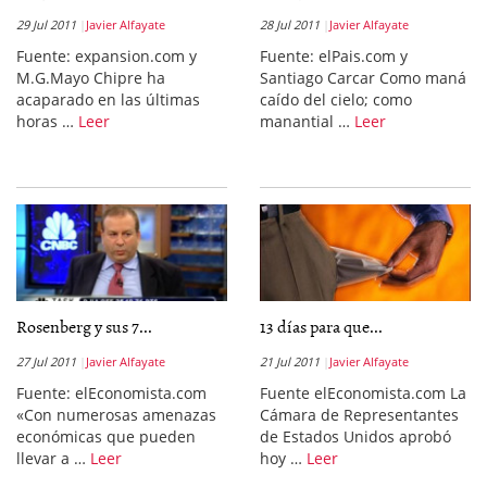
29 Jul 2011
Javier Alfayate
28 Jul 2011
Javier Alfayate
Fuente: expansion.com y
Fuente: elPais.com y
M.G.Mayo Chipre ha
Santiago Carcar Como maná
acaparado en las últimas
caído del cielo; como
horas …
Leer
manantial …
Leer
Rosenberg y sus 7...
13 días para que...
27 Jul 2011
Javier Alfayate
21 Jul 2011
Javier Alfayate
Fuente: elEconomista.com
Fuente elEconomista.com La
«Con numerosas amenazas
Cámara de Representantes
económicas que pueden
de Estados Unidos aprobó
llevar a …
Leer
hoy …
Leer