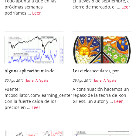
Todo apunta a que en las
El jueves 8 de septiembre, a
próximas semanas
cierre de mercado, el …
Leer
podríamos …
Leer
Alguna aplicación más de...
Los ciclos seculares, por...
30 Ago 2011
Javier Alfayate
29 Ago 2011
Javier Alfayate
Fuente:
A continuación hacemos un
mcoscillator.com/learning_center
repaso de la teoría de Ron
Con la fuerte caída de los
Griess, un autor y …
Leer
precios en …
Leer