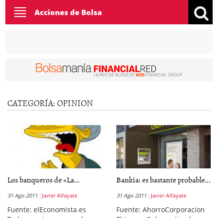
Toggle
Acciones de Bolsa
navigation
CATEGORÍA:
OPINION
Los banqueros de «La...
Bankia: es bastante probable...
31 Ago 2011
Javier Alfayate
31 Ago 2011
Javier Alfayate
Fuente: elEconomista.es
Fuente: AhorroCorporacion