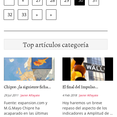
«
27
28
29
30
31
32
33
»
»
Top artículos categoría
Chipre: ¿la siguiente ficha...
El final del Impulso...
29 Jul 2011
Javier Alfayate
4 Feb 2018
Javier Alfayate
Fuente: expansion.com y
Hoy haremos un breve
M.G.Mayo Chipre ha
repaso del aspecto de los
acaparado en las últimas
indicadores a Amplitud de …