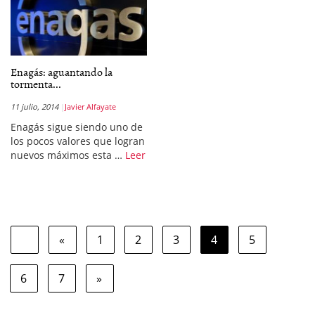
Enagás: aguantando la
tormenta...
11 julio, 2014
Javier Alfayate
Enagás sigue siendo uno de
los pocos valores que logran
nuevos máximos esta …
Leer
«
1
2
3
4
5
6
7
»