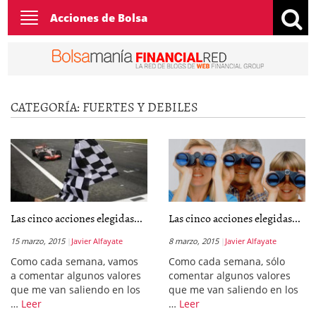
Toggle
Acciones de Bolsa
navigation
CATEGORÍA:
FUERTES Y DEBILES
Las cinco acciones elegidas...
Las cinco acciones elegidas...
15 marzo, 2015
Javier Alfayate
8 marzo, 2015
Javier Alfayate
Como cada semana, vamos
Como cada semana, sólo
a comentar algunos valores
comentar algunos valores
que me van saliendo en los
que me van saliendo en los
…
Leer
…
Leer