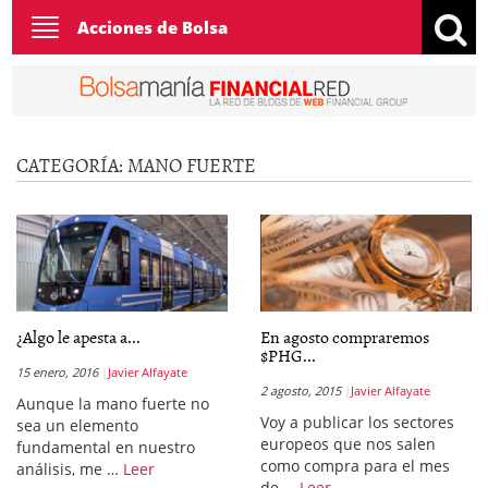
Toggle
Acciones de Bolsa
navigation
CATEGORÍA:
MANO FUERTE
¿Algo le apesta a...
En agosto compraremos
$PHG...
15 enero, 2016
Javier Alfayate
2 agosto, 2015
Javier Alfayate
Aunque la mano fuerte no
Voy a publicar los sectores
sea un elemento
europeos que nos salen
fundamental en nuestro
como compra para el mes
análisis, me …
Leer
de …
Leer