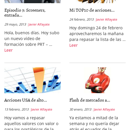
Episodio 3: Screeners,
Mi TOP10 de acciones...
entrada...
24 febrero, 2013
Javier Alfayate
29 mayo, 2013
Javier Alfayate
Hoy domingo 24 de febrero
Hola, buenos días. Hoy subo
aprovecharemos la mañana
un nuevo vídeo de
para repasar la lista de las …
formación sobre PRT – …
Leer
Leer
Acciones USA de alto...
Flash de mercados a...
13 febrero, 2013
Javier Alfayate
30 enero, 2013
Javier Alfayate
Hoy vamos a repasar
Ya estamos a mitad de la
aquellos valores con valor o
semana y no quería dejar
para los nostálgicos de la …
atrás el ecuador de la