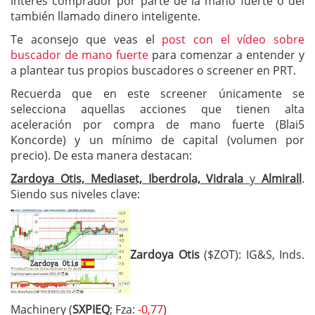
interés comprador por parte de la mano fuerte o del
también llamado dinero inteligente.
Te aconsejo que veas el
post con el vídeo sobre
buscador de mano fuerte
para comenzar a entender y
a plantear tus propios buscadores o screener en PRT.
Recuerda que en este screener únicamente se
selecciona aquellas acciones que tienen alta
aceleración por compra de mano fuerte (Blai5
Koncorde) y un mínimo de capital (volumen por
precio). De esta manera destacan:
Zardoya Otis, Mediaset, Iberdrola, Vidrala
y
Almirall
.
Siendo sus niveles clave:
Zardoya Otis
($ZOT): IG&S, Inds.
Machinery (
SXPIEQ
; Fza:
-0,77
)