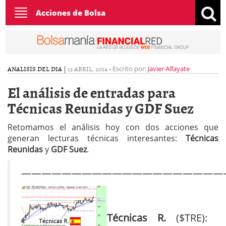
Toggle
Acciones de Bolsa
navigation
ANALISIS DEL DIA
|
13 ABRIL, 2014
-
Escrito por:
Javier Alfayate
El análisis de entradas para
Técnicas Reunidas y GDF Suez
Retomamos el análisis hoy con dos acciones que
generan lecturas técnicas interesantes:
Técnicas
Reunidas
y
GDF Suez
.
————————————————————
Técnicas R.
($TRE):