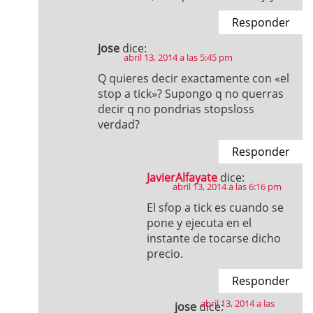
Responder
jose
dice:
abril 13, 2014 a las 5:45 pm
Q quieres decir exactamente con «el
stop a tick»? Supongo q no querras
decir q no pondrias stopsloss
verdad?
Responder
JavierAlfayate
dice:
abril 13, 2014 a las 6:16 pm
El sfop a tick es cuando se
pone y ejecuta en el
instante de tocarse dicho
precio.
Responder
abril 13, 2014 a las
jose
dice: