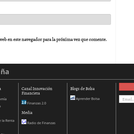
web en este navegador para la próxima vez que comente.
aña
a
Canal Innovación
Blogs de Bolsa
Financiera
Aprender Bolsa
omía
Finanzas 2.0
o
Media
 la Renta
Radio de Finanzas