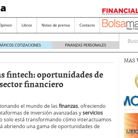
sa
Opinion
Libros
Notas de prensa
Contacto
Busca
RÁFICOS COTIZACIONES
FINANZAS PERSONALES
MAS 
as fintech: oportunidades de
 sector financiero
valorada y por qué no hay que perderlas de vista
Bitcoin
noviembre 22, 2024
cionando el mundo de las
finanzas
, ofreciendo
as que destacan por sus dividendos constantes
ataformas de inversión avanzadas y
servicios
no solo está transformando cómo interactuamos
Una poderosa herramienta para tus inversiones
stá abriendo una gama de oportunidades de
e 23, 2024