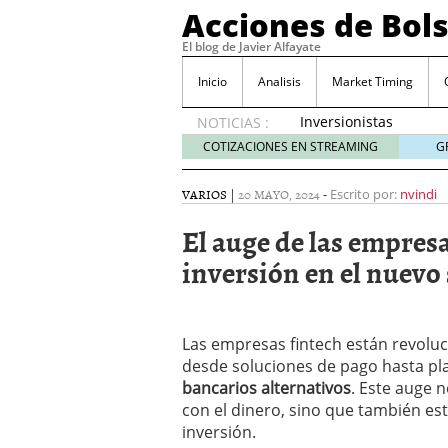
Acciones de Bol
El blog de Javier Alfayate
Inicio
Analisis
Market Timing
Inversionistas
NOTICIAS :
VIP en
COTIZACIONES EN STREAMING
G
México
muestran
VARIOS
|
20 MAYO, 2024
-
Escrito por:
nvindi
creciente
interés
El auge de las empres
por SIFX
inversión en el nuevo
mayo 8,
2026
Qué es una acción infra
noviembre 30, 2024
Entendiendo los ETF de 
Las empresas fintech están revolu
Dividend Kings: empres
desde soluciones de pago hasta pl
noviembre 12, 2024
bancarios alternativos
. Este auge 
Descubre RealAdvisor: 
con el dinero, sino que también e
inmobiliarias
septiembr
inversión.