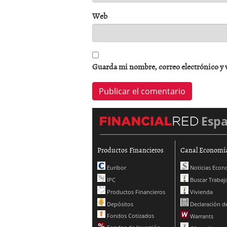
Web
Guarda mi nombre, correo electrónico y 
Esp
Productos Financieros
Canal Economí
Euribor
Noticias Econ
IPC
Buscar Trabaj
Productos Financieros
Vivienda
Depósitos
Declaración de
Fondos Cotizados
Warrants