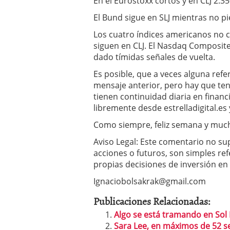
En el Eurostoxx cortos y en CLJ 2.35
El Bund sigue en SLJ mientras no pi
Los cuatro índices americanos no co
siguen en CLJ. El Nasdaq Composite 
dado tímidas señales de vuelta.
Es posible, que a veces alguna refe
mensaje anterior, pero hay que te
tienen continuidad diaria en financi
libremente desde
estrelladigital.es
Como siempre, feliz semana y mucha
Aviso Legal: Este comentario no su
acciones o futuros, son simples re
propias decisiones de inversión en 
Ignaciobolsakrak@gmail.com
Publicaciones Relacionadas:
Algo se está tramando en Sol 
Sara Lee, en máximos de 52 