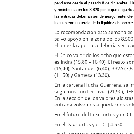
pendiente desde el pasado 8 de diciembre. He
y resistencia en los 8.820 por lo que seguirí
las entradas deberían ser de riesgo, entendie
incluso con un tercio de la liquidez disponible
La recomendación esta semana es la
salvo apoyo en la zona de los 8.500
El lunes la apertura debería ser pl
El único valor de los ocho que es
es Indra (15,80 – 16,40). El resto so
(15,40), Santander (6,40), BBVA (7,80
(11,50) y Gamesa (13,30).
En la cartera Hucha Guerrera, salim
seguimos con Ferrovial (21,90), REE 
En la sección de los valores alcist
entrada volvemos a quedarnos solo
En el futuro del Ibex cortos y en CLJ
En el Dax cortos y en CLJ 4.530.