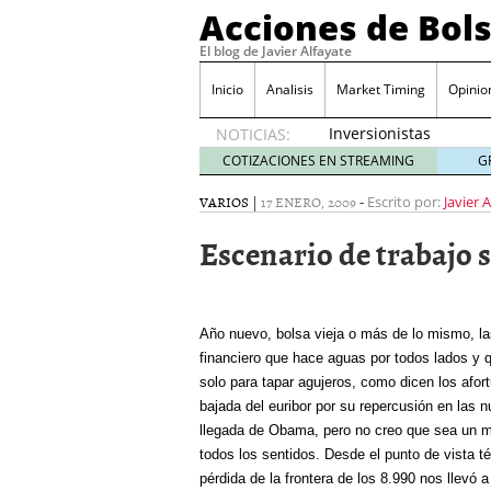
Acciones de Bol
El blog de Javier Alfayate
Inicio
Analisis
Market Timing
Opinio
Inversionistas
NOTICIAS:
VIP en
COTIZACIONES EN STREAMING
G
México
muestran
VARIOS
|
17 ENERO, 2009
-
Escrito por:
Javier 
creciente
Escenario de trabajo s
interés
por SIFX
mayo 8,
2026
Qué es una acción infra
Año nuevo, bolsa vieja o más de lo mismo, l
noviembre 30, 2024
financiero que hace aguas por todos lados y q
Entendiendo los ETF de 
solo para tapar agujeros, como dicen los afor
Dividend Kings: empres
bajada del euribor por su repercusión en las 
noviembre 12, 2024
llegada de Obama, pero no creo que sea un 
Descubre RealAdvisor: 
todos los sentidos. Desde el punto de vista té
inmobiliarias
septiembr
pérdida de la frontera de los 8.990 nos llevó 