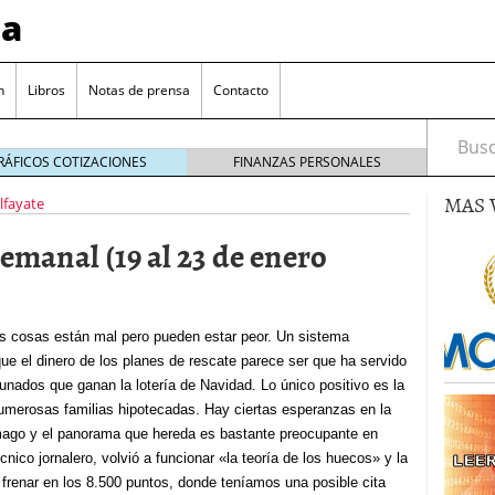
sa
n
Libros
Notas de prensa
Contacto
Busca
RÁFICOS COTIZACIONES
FINANZAS PERSONALES
MAS 
Alfayate
emanal (19 al 23 de enero
valorada y por qué no hay que perderlas de vista
as cosas están mal pero pueden estar peor. Un sistema
ue el dinero de los planes de rescate parece ser que ha servido
Bitcoin
noviembre 22, 2024
tunados que ganan la lotería de Navidad. Lo único positivo es la
as que destacan por sus dividendos constantes
numerosas familias hipotecadas. Hay ciertas esperanzas en la
mago y el panorama que hereda es bastante preocupante en
Una poderosa herramienta para tus inversiones
cnico jornalero, volvió a funcionar «la teoría de los huecos» y la
e 23, 2024
a frenar en los 8.500 puntos, donde teníamos una posible cita