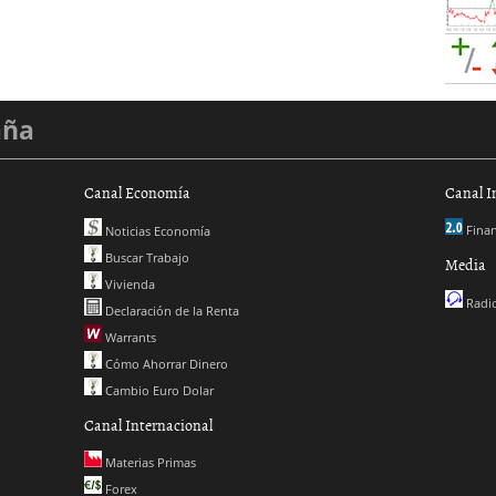
aña
Canal Economía
Canal I
Finan
Noticias Economía
Buscar Trabajo
Media
Vivienda
Radio
Declaración de la Renta
Warrants
Cómo Ahorrar Dinero
Cambio Euro Dolar
Canal Internacional
Materias Primas
Forex