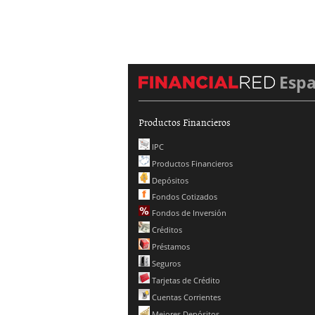
Esp
Productos Financieros
IPC
Productos Financieros
Depósitos
Fondos Cotizados
Fondos de Inversión
Créditos
Préstamos
Seguros
Tarjetas de Crédito
Cuentas Corrientes
Mejores Depósitos