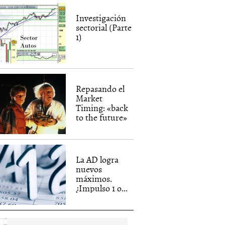
Investigación
sectorial (Parte
1)
Repasando el
Market
Timing: «back
to the future»
La AD logra
nuevos
máximos.
¿Impulso 1 o...