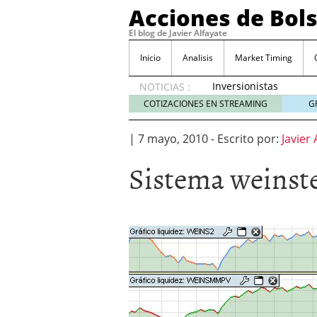
Acciones de Bol
El blog de Javier Alfayate
Inicio
Analisis
Market Timing
Inversionistas
NOTICIAS :
VIP en
COTIZACIONES EN STREAMING
G
México
muestran
|
7 mayo, 2010
-
Escrito por:
Javier 
creciente
interés
Sistema weinste
por SIFX
mayo 8,
2026
Qué es una acción infra
noviembre 30, 2024
Entendiendo los ETF de 
Dividend Kings: empres
noviembre 12, 2024
Descubre RealAdvisor: 
inmobiliarias
septiembr