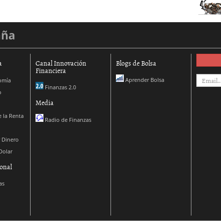
aña
a
Canal Innovación
Blogs de Bolsa
Financiera
Aprender Bolsa
omía
Finanzas 2.0
o
Media
 la Renta
Radio de Finanzas
 Dinero
Dolar
onal
as