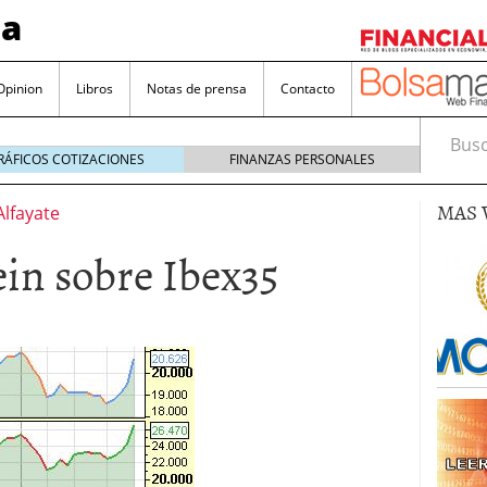
sa
Opinion
Libros
Notas de prensa
Contacto
Busca
RÁFICOS COTIZACIONES
FINANZAS PERSONALES
MAS 
Alfayate
in sobre Ibex35
valorada y por qué no hay que perderlas de vista
Bitcoin
noviembre 22, 2024
as que destacan por sus dividendos constantes
Una poderosa herramienta para tus inversiones
e 23, 2024