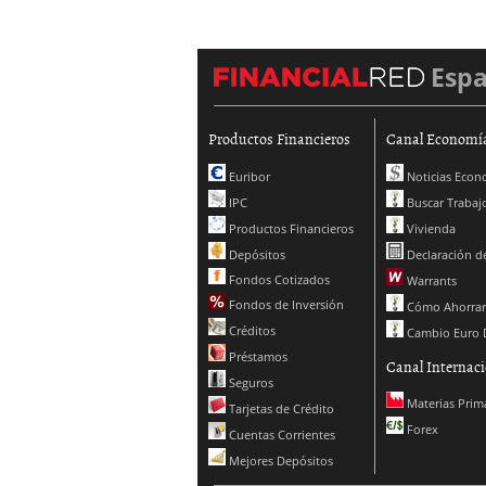
Esp
Productos Financieros
Canal Economí
Euribor
Noticias Econ
IPC
Buscar Trabaj
Productos Financieros
Vivienda
Depósitos
Declaración de
Fondos Cotizados
Warrants
Fondos de Inversión
Cómo Ahorrar
Créditos
Cambio Euro 
Préstamos
Canal Internaci
Seguros
Materias Prim
Tarjetas de Crédito
Forex
Cuentas Corrientes
Mejores Depósitos