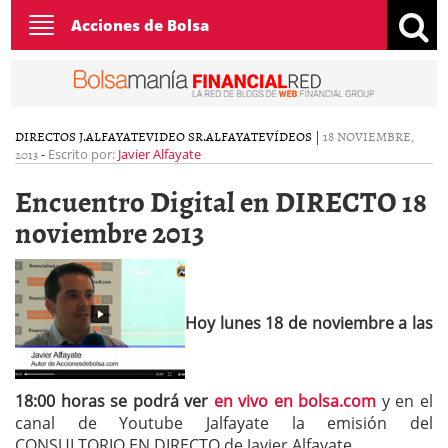
Toggle
Acciones de Bolsa
navigation
DIRECTOS J.ALFAYATE
VIDEO SR.ALFAYATE
VÍDEOS
|
18 NOVIEMBRE,
2013
-
Escrito por:
Javier Alfayate
Encuentro Digital en DIRECTO 18
noviembre 2013
Hoy lunes 18 de noviembre a las
18:00 horas se podrá ver
en vivo en bolsa.com
y en el
canal de Youtube Jalfayate la emisión del
CONSULTORIO EN DIRECTO de Javier Alfayate.