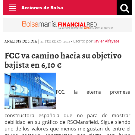
Toggle
Acciones de Bolsa
navigation
ANALISIS DEL DIA
|
21 FEBRERO, 2013
-
Escrito por:
Javier Alfayate
FCC va camino hacia su objetivo
bajista en 6,10 €
FCC
, la eterna promesa
constructora española que no para de mostrar
debilidad en su gráfico de RSCMansfield. Sigue siendo
uno de los valores que menos me gustan de entre el