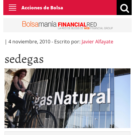
Toggle
Acciones de Bolsa
navigation
|
4 noviembre, 2010
-
Escrito por:
Javier Alfayate
sedegas