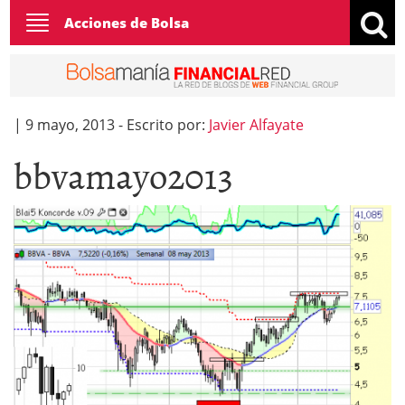
Toggle
Acciones de Bolsa
navigation
|
9 mayo, 2013
-
Escrito por:
Javier Alfayate
bbvamayo2013