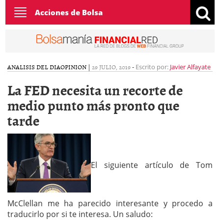
Toggle
Acciones de Bolsa
navigation
ANALISIS DEL DIA
OPINION
|
29 JULIO, 2019
-
Escrito por:
Javier Alfayate
La FED necesita un recorte de
medio punto más pronto que
tarde
El siguiente artículo de Tom
McClellan me ha parecido interesante y procedo a
traducirlo por si te interesa. Un saludo: