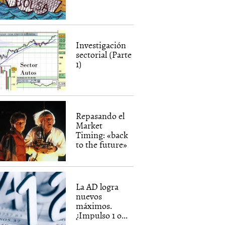
Investigación
sectorial (Parte
1)
Repasando el
Market
Timing: «back
to the future»
La AD logra
nuevos
máximos.
¿Impulso 1 o...