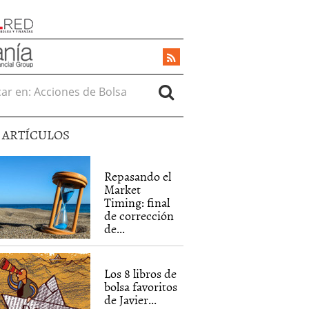
r en:
5 ARTÍCULOS
Repasando el
Market
Timing: final
de corrección
de...
Los 8 libros de
bolsa favoritos
de Javier...