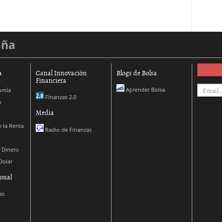
aña
a
Canal Innovación
Blogs de Bolsa
Financiera
Aprender Bolsa
omía
Finanzas 2.0
o
Media
 la Renta
Radio de Finanzas
 Dinero
Dolar
onal
as