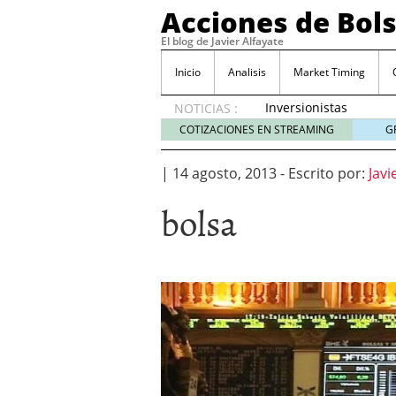
Acciones de Bol
El blog de Javier Alfayate
Inicio
Analisis
Market Timing
Inversionistas
NOTICIAS :
VIP en
COTIZACIONES EN STREAMING
G
México
muestran
|
14 agosto, 2013
-
Escrito por:
Javi
creciente
interés
bolsa
por SIFX
mayo 8,
2026
Qué es una acción infra
noviembre 30, 2024
Entendiendo los ETF de 
Dividend Kings: empres
noviembre 12, 2024
Descubre RealAdvisor: 
inmobiliarias
septiembr