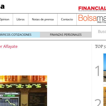
sa
Opinion
Libros
Notas de prensa
Contacto
Busca
RÁFICOS COTIZACIONES
FINANZAS PERSONALES
TOP 
er Alfayate
valorada y por qué no hay que perderlas de vista
Bitcoin
noviembre 22, 2024
as que destacan por sus dividendos constantes
Una poderosa herramienta para tus inversiones
e 23, 2024