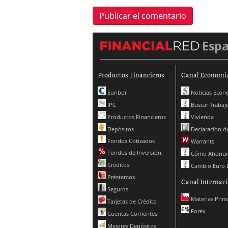
Esp
Productos Financieros
Canal Economí
Euribor
Noticias Econ
IPC
Buscar Trabaj
Productos Financieros
Vivienda
Depósitos
Declaración de
Fondos Cotizados
Warrants
Fondos de Inversión
Cómo Ahorrar
Créditos
Cambio Euro 
Préstamos
Canal Internaci
Seguros
Materias Prim
Tarjetas de Crédito
Forex
Cuentas Corrientes
Mejores Depósitos