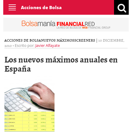
Toggle
Acciones de Bolsa
navigation
ACCIONES DE BOLSA
NUEVOS MÁXIMOS
SCREENERS
|
10 DICIEMBRE,
2010
-
Escrito por:
Javier Alfayate
Los nuevos máximos anuales en
España