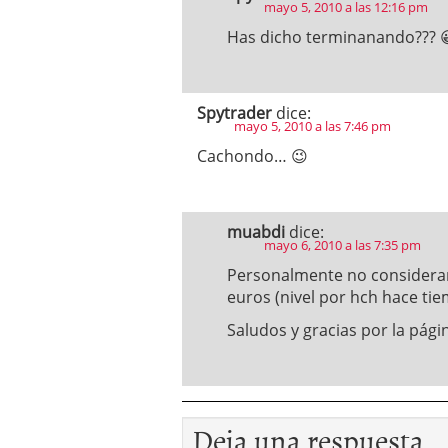
mayo 5, 2010 a las 12:16 pm
Has dicho terminanando??? 
Spytrader
dice:
mayo 5, 2010 a las 7:46 pm
Cachondo… 😉
muabdi
dice:
mayo 6, 2010 a las 7:35 pm
Personalmente no considerar
euros (nivel por hch hace tie
Saludos y gracias por la pági
Deja una respuesta