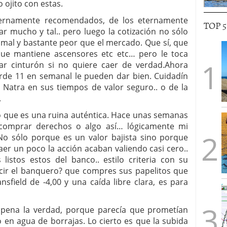
 ojito con estas.
ternamente recomendados, de los eternamente
TOP 
r mucho y tal.. pero luego la cotización no sólo
 mal y bastante peor que el mercado. Que sí, que
que mantiene ascensores etc etc… pero le toca
r cinturón si no quiere caer de verdad.Ahora
erde 11 en semanal le pueden dar bien. Cuidadín
 Natra en sus tiempos de valor seguro.. o de la
.
o que es una ruina auténtica. Hace unas semanas
comprar derechos o algo así… lógicamente mi
No sólo porque es un valor bajista sino porque
er un poco la acción acaban valiendo casi cero..
listos estos del banco.. estilo criteria con su
ecir el banquero? que compres sus papelitos que
field de -4,00 y una caída libre clara, es para
 pena la verdad, porque parecía que prometían
 en agua de borrajas. Lo cierto es que la subida