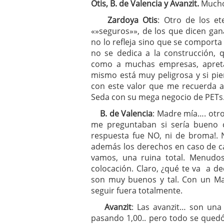
Otis, B. de Valencia y Avanzit.
Mucho
Zardoya Otis
: Otro de los e
«»seguros»», de los que dicen gana
no lo refleja sino que se comporta
no se dedica a la construcción, 
como a muchas empresas, apreta
mismo está muy peligrosa y si pi
con este valor que me recuerda a
Seda con su mega negocio de PETs
B. de Valencia
: Madre mía…. otr
me preguntaban si sería bueno 
respuesta fue NO, ni de broma!. 
además los derechos en caso de ca
vamos, una ruina total. Menudos 
colocación. Claro, ¿qué te va a d
son muy buenos y tal. Con un Mans
seguir fuera totalmente.
Avanzit
: Las avanzit… son una
pasando 1,00.. pero todo se quedó