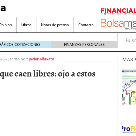
sa
Opinion
Libros
Notas de prensa
Contacto
Busca
RÁFICOS COTIZACIONES
FINANZAS PERSONALES
MAS 
010
-
Escrito por:
Javier Alfayate
que caen libres: ojo a estos
valorada y por qué no hay que perderlas de vista
Bitcoin
noviembre 22, 2024
as que destacan por sus dividendos constantes
Una poderosa herramienta para tus inversiones
e 23, 2024