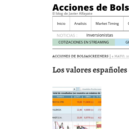
Acciones de Bol
El blog de Javier Alfayate
Inicio
Analisis
Market Timing
Inversionistas
NOTICIAS :
VIP en
COTIZACIONES EN STREAMING
G
México
muestran
ACCIONES DE BOLSA
SCREENERS
|
4 MAYO, 2
creciente
interés
Los valores españoles 
por SIFX
mayo 8,
2026
Qué es una acción infra
noviembre 30, 2024
Entendiendo los ETF de 
Dividend Kings: empres
noviembre 12, 2024
Descubre RealAdvisor: 
inmobiliarias
septiembr