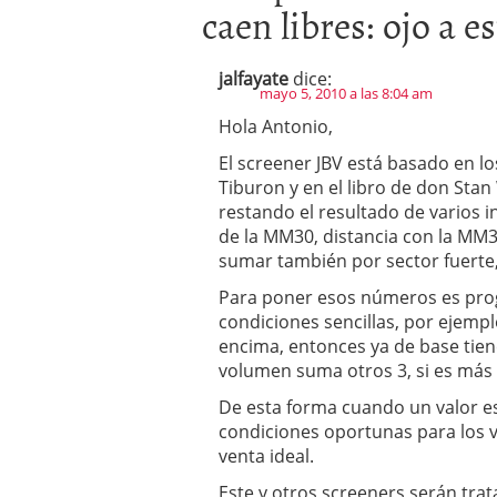
caen libres: ojo a e
jalfayate
dice:
mayo 5, 2010 a las 8:04 am
Hola Antonio,
El screener JBV está basado en los
Tiburon y en el libro de don Sta
restando el resultado de varios 
de la MM30, distancia con la MM3
sumar también por sector fuerte
Para poner esos números es pro
condiciones sencillas, por ejemplo
encima, entonces ya de base tien
volumen suma otros 3, si es más 
De esta forma cuando un valor es
condiciones oportunas para los va
venta ideal.
Este y otros screeners serán trat