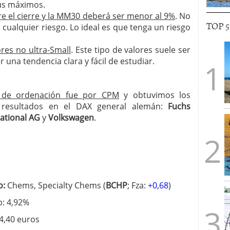
sus máximos.
re el cierre y la MM30 deberá ser menor al 9%
. No
TOP 
 cualquier riesgo. Lo ideal es que tenga un riesgo
ores no ultra-Small
. Este tipo de valores suele ser
 una tendencia clara y fácil de estudiar.
o de ordenación fue por CPM
y obtuvimos los
s resultados en el DAX general alemán:
Fuchs
Rational AG
y
Volkswagen
.
o:
Chems, Specialty Chems (
BCHP
; Fza:
+0,68
)
p: 4,92%
44,40 euros