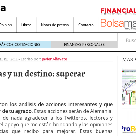
sa
Opinion
Libros
Notas de prensa
Contacto
Busca
RÁFICOS COTIZACIONES
FINANZAS PERSONALES
MAS 
BRE, 2012
-
Escrito por:
Javier Alfayate
s y un destino: superar
valorada y por qué no hay que perderlas de vista
Bitcoin
noviembre 22, 2024
on los análisis de acciones interesantes y que
as que destacan por sus dividendos constantes
 de tu agrado
. Estas acciones serán de Alemania.
 de nada agradecer a los Twitteros, lectores y
Una poderosa herramienta para tus inversiones
el apoyo que me están brindando y las opiniones
e 23, 2024
cias que recibo para mejorar. Estas buenas