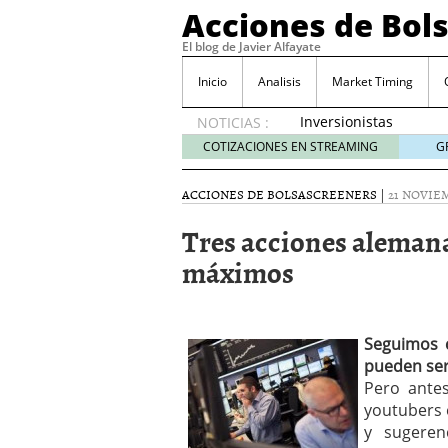
Acciones de Bol
El blog de Javier Alfayate
Inicio
Analisis
Market Timing
Inversionistas
NOTICIAS :
VIP en
COTIZACIONES EN STREAMING
G
México
muestran
ACCIONES DE BOLSA
SCREENERS
|
21 NOVIEM
creciente
interés
Tres acciones alemana
por SIFX
máximos
mayo 8,
2026
Qué es una acción infra
noviembre 30, 2024
Entendiendo los ETF de 
Seguimos c
Dividend Kings: empres
pueden ser
noviembre 12, 2024
Pero antes
Descubre RealAdvisor: 
youtubers 
inmobiliarias
septiembr
y sugeren