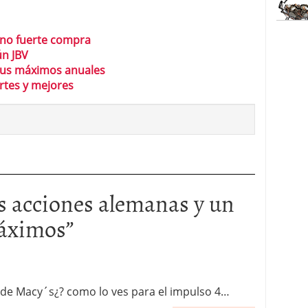
ano fuerte compra
ún JBV
 sus máximos anuales
rtes y mejores
s acciones alemanas y un
máximos
”
 de Macy´s¿? como lo ves para el impulso 4…