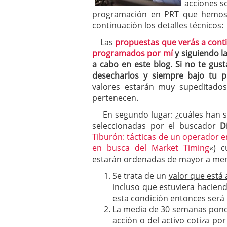
acciones so
programación en PRT que hemos 
continuación los detalles técnicos:
Las
propuestas que verás a cont
programados por mí
y siguiendo l
a cabo en este blog. Si no te gust
desecharlos y siempre bajo tu p
valores estarán muy supeditados 
pertenecen.
En segundo lugar: ¿cuáles han sid
seleccionadas por el buscador
D
Tiburón: tácticas de un operador e
en busca del Market Timing
«)
c
estarán ordenadas de mayor a men
Se trata de un
valor que está
incluso que estuviera hacien
esta condición entonces será
La
media de 30 semanas pond
acción o del activo cotiza p