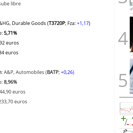
sube libre
P&HG, Durable Goods (
T3720P
; Fza:
+1,17
)
p:
5,71%
192 euros
234 euros
n
: A&P, Automobiles (
BATP
;
+0,26
)
p:
8,96%
144,90 euros
 233,70 euros