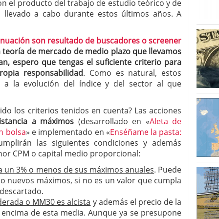
n el producto del trabajo de estudio teórico y de
llevado a cabo durante estos últimos años. A
inuación son resultado de buscadores o screener
a teoría de mercado de medio plazo que llevamos
an, espero que tengas el suficiente criterio para
ropia responsabilidad
. Como es natural, estos
a la evolución del índice y del sector al que
o los criterios tenidos en cuenta? Las acciones
istancia a máximos
(desarrollado en «
Aleta de
n bolsa
» e implementado en «
Enséñame la pasta:
umplirán las siguientes condiciones y además
or CPM o capital medio proporcional:
 a un 3% o menos de sus máximos anuales
. Puede
do nuevos máximos, si no es un valor que cumpla
 descartado.
erada o MM30 es alcista
y además el precio de la
or encima de esta media. Aunque ya se presupone