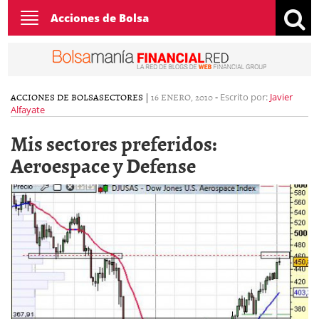
Toggle
Acciones de Bolsa
navigation
ACCIONES DE BOLSA
SECTORES
|
16 ENERO, 2010
-
Escrito por:
Javier
Alfayate
Mis sectores preferidos:
Aeroespace y Defense