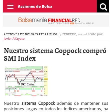
Toggle
Acciones de Bolsa
navigation
ACCIONES DE BOLSA
CARTERA BLOG
|
3 FEBRERO, 2012
-
Escrito por:
Javier Alfayate
Nuestro sistema Coppock compró
SMI Index
Nuestro
sistema Coppock
además de mantener sus
posiciones largas en todos los índices americanos, ha