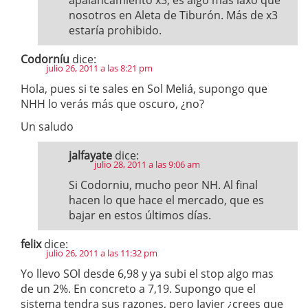
apalancamiento x3, es algo más laxo que
nosotros en Aleta de Tiburón. Más de x3
estaría prohibido.
Codorníu
dice:
julio 26, 2011 a las 8:21 pm
Hola, pues si te sales en Sol Meliá, supongo que
NHH lo verás más que oscuro, ¿no?
Un saludo
jalfayate
dice:
julio 28, 2011 a las 9:06 am
Si Codorniu, mucho peor NH. Al final
hacen lo que hace el mercado, que es
bajar en estos últimos días.
felix
dice:
julio 26, 2011 a las 11:32 pm
Yo llevo SOl desde 6,98 y ya subi el stop algo mas
de un 2%. En concreto a 7,19. Supongo que el
sistema tendra sus razones, pero Javier ¿crees que