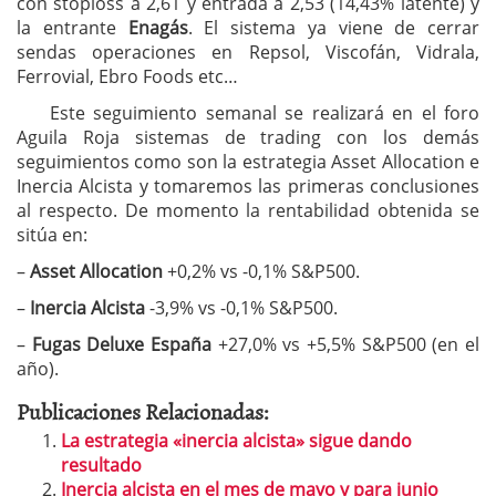
con stoploss a 2,61 y entrada a 2,53 (14,43% latente) y
la entrante
Enagás
. El sistema ya viene de cerrar
sendas operaciones en Repsol, Viscofán, Vidrala,
Ferrovial, Ebro Foods etc…
Este seguimiento semanal se realizará en el foro
Aguila Roja sistemas de trading con los demás
seguimientos como son la estrategia Asset Allocation e
Inercia Alcista y tomaremos las primeras conclusiones
al respecto. De momento la rentabilidad obtenida se
sitúa en:
–
Asset Allocation
+0,2% vs -0,1% S&P500.
–
Inercia Alcista
-3,9% vs -0,1% S&P500.
–
Fugas Deluxe España
+27,0% vs +5,5% S&P500 (en el
año).
Publicaciones Relacionadas:
La estrategia «inercia alcista» sigue dando
resultado
Inercia alcista en el mes de mayo y para junio