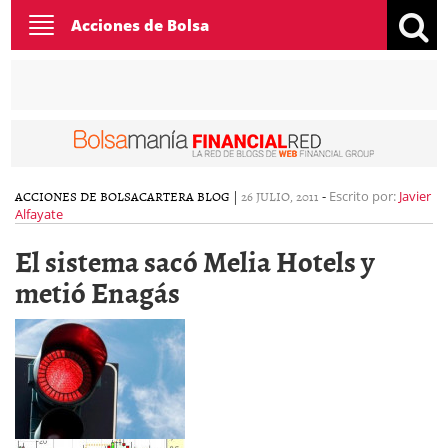
Toggle
Acciones de Bolsa
navigation
ACCIONES DE BOLSA
CARTERA BLOG
|
26 JULIO, 2011
-
Escrito por:
Javier
Alfayate
El sistema sacó Melia Hotels y
metió Enagás