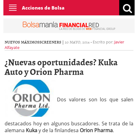
Toggle
Acciones de Bolsa
navigation
NUEVOS MÁXIMOS
SCREENERS
|
20 MAYO, 2014
-
Escrito por:
Javier
Alfayate
¿Nuevas oportunidades? Kuka
Auto y Orion Pharma
Dos valores son los que salen
destacados hoy en algunos buscadores. Se trata de la
alemana
Kuka
y de la finlandesa
Orion Pharma
.