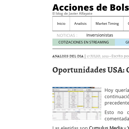
Acciones de Bol
El blog de Javier Alfayate
Inicio
Analisis
Market Timing
Inversionistas
NOTICIAS :
VIP en
COTIZACIONES EN STREAMING
G
México
muestran
ANALISIS DEL DIA
|
17 JULIO, 2013
-
Escrito po
creciente
interés
Oportunidades USA: 
por SIFX
mayo 8,
2026
Qué es una acción infra
Hoy querí
noviembre 30, 2024
continua
Entendiendo los ETF de 
precedente
Dividend Kings: empres
noviembre 12, 2024
Esto no q
Descubre RealAdvisor: 
comentadas
inmobiliarias
septiembr
Las elegidas son
Cumulus Media
y