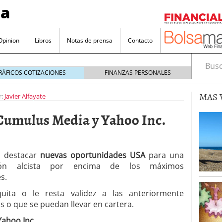
sa
Opinion
Libros
Notas de prensa
Contacto
Busca
RÁFICOS COTIZACIONES
FINANZAS PERSONALES
MAS 
r:
Javier Alfayate
Cumulus Media y Yahoo Inc.
valorada y por qué no hay que perderlas de vista
a destacar
nuevas oportunidades USA
para una
ción alcista por encima de los máximos
Bitcoin
noviembre 22, 2024
s.
as que destacan por sus dividendos constantes
uita o le resta validez a las anteriormente
Una poderosa herramienta para tus inversiones
 o que se puedan llevar en cartera.
e 23, 2024
Yahoo Inc
.