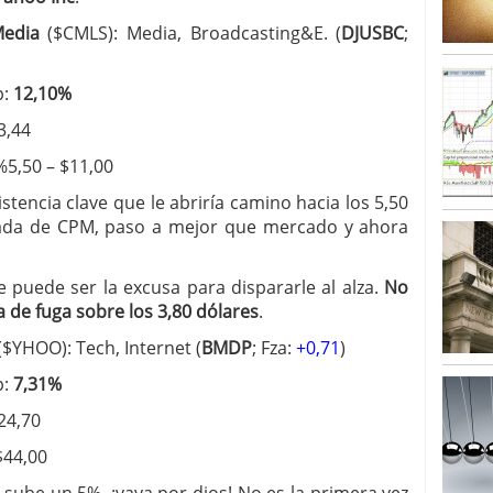
Media
($CMLS): Media, Broadcasting&E. (
DJUSBC
;
p:
12,10%
3,44
%5,50 – $11,00
tencia clave que le abriría camino hacia los 5,50
trada de CPM, paso a mejor que mercado y ahora
e puede ser la excusa para dispararle al alza.
No
 de fuga sobre los 3,80 dólares
.
($YHOO): Tech, Internet (
BMDP
; Fza:
+0,71
)
p:
7,31%
24,70
$44,00