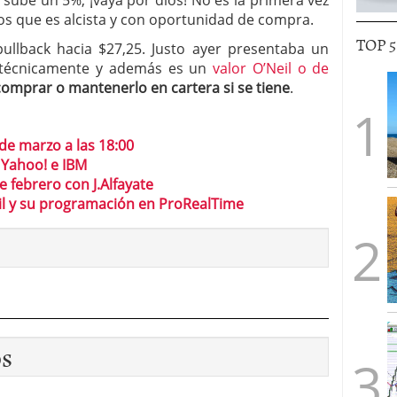
ube un 5%, ¡vaya por dios! No es la primera vez
os que es alcista y con oportunidad de compra.
TOP 
pullback hacia $27,25. Justo ayer presentaba un
 técnicamente y además es un
valor O’Neil o de
omprar o mantenerlo en cartera si se tiene
.
 de marzo a las 18:00
 Yahoo! e IBM
 febrero con J.Alfayate
bil y su programación en ProRealTime
os