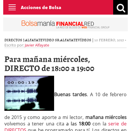
Toggle
Acciones de Bolsa
navigation
DIRECTOS J.ALFAYATE
VIDEO SR.ALFAYATE
VÍDEOS
|
10 FEBRERO, 2015
-
Escrito por:
Javier Alfayate
Para mañana miércoles,
DIRECTO de 18:00 a 19:00
Buenas tardes
. A 10 de febrero
de 2015 y como aporte a mi lector,
mañana miércoles
volvemos a tener una cita
a las
18:00
con la
serie de
DIRECTOS
que he programado para tí. Los directos en