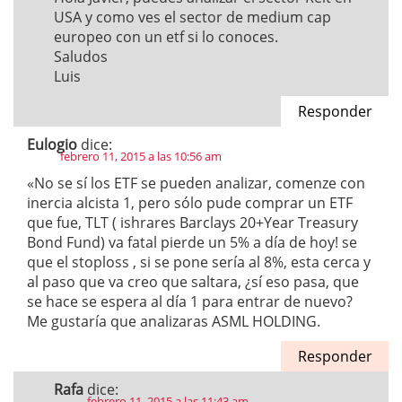
USA y como ves el sector de medium cap
europeo con un etf si lo conoces.
Saludos
Luis
Responder
Eulogio
dice:
febrero 11, 2015 a las 10:56 am
«No se sí los ETF se pueden analizar, comenze con
inercia alcista 1, pero sólo pude comprar un ETF
que fue, TLT ( ishrares Barclays 20+Year Treasury
Bond Fund) va fatal pierde un 5% a día de hoy! se
que el stoploss , si se pone sería al 8%, esta cerca y
al paso que va creo que saltara, ¿sí eso pasa, que
se hace se espera al día 1 para entrar de nuevo?
Me gustaría que analizaras ASML HOLDING.
Responder
Rafa
dice:
febrero 11, 2015 a las 11:43 am