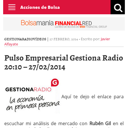
Toggle
Acciones de Bolsa
navigation
GESTIONARADIO
VÍDEOS
|
27 FEBRERO, 2014
-
Escrito por:
Javier
Alfayate
Pulso Empresarial Gestiona Radio
20:10 – 27/02/2014
Aquí te dejo el enlace para
escuchar mi análisis de mercado con
Rubén Gil
en el