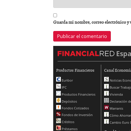
Guarda mi nombre, correo electrónico y 
Esp
Productos Financieros
Canal Economí
Euribor
Noticias Econ
IPC
Buscar Trabaj
Productos Financieros
Vivienda
Depósitos
Declaración de
Fondos Cotizados
Warrants
Fondos de Inversión
Cómo Ahorrar
Créditos
Cambio Euro 
Préstamos