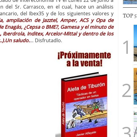
abado de Intereconomia TV el Lunes 22 de Junio a
ón del Sr. Carrasco, en el cual, hace un análisis
ncario, del Ibex35 y de los siguientes valores y
TOP 
la, ampliación de Jazztel, Amper, ACS y Opa de
 de Enagás, ¿Cepsa o BME?, Gamesa y el minuto de
 Iberdrola, Inditex, Arcelor-Mittal y dentro de los
.).Un saludo.
… Disfrutadlo.