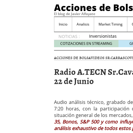
Acciones de Bol
El blog de Javier Alfayate
Inicio
Analisis
Market Timing
Inversionistas
NOTICIAS :
VIP en
COTIZACIONES EN STREAMING
G
México
muestran
ACCIONES DE BOLSA
VIDEOS SR.CARRASCO
V
creciente
interés
Radio A.TECN Sr.Cav
por SIFX
22 de Junio
mayo 8,
2026
Qué es una acción infra
noviembre 30, 2024
Entendiendo los ETF de 
Audio análisis técnico, grabado d
Dividend Kings: empres
7:20 horas, con la participación 
noviembre 12, 2024
situación general de los mercados
Descubre RealAdvisor: 
35, Bonos, S&P 500 y como influy
inmobiliarias
septiembr
análisis exhaustivo de todos estos