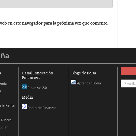
web en este navegador para la próxima vez que comente.
aña
a
Canal Innovación
Blogs de Bolsa
Financiera
Aprender Bolsa
omía
Finanzas 2.0
o
Media
 la Renta
Radio de Finanzas
 Dinero
Dolar