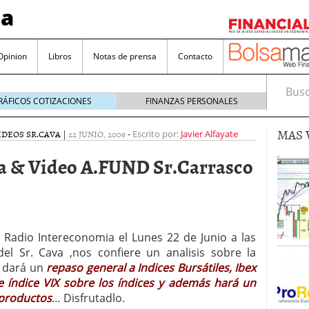
sa
Opinion
Libros
Notas de prensa
Contacto
Busca
RÁFICOS COTIZACIONES
FINANZAS PERSONALES
MAS 
IDEOS SR.CAVA
|
22 JUNIO, 2009
-
Escrito por:
Javier Alfayate
a & Video A.FUND Sr.Carrasco
valorada y por qué no hay que perderlas de vista
Bitcoin
noviembre 22, 2024
e Radio Intereconomia el Lunes 22 de Junio a las
as que destacan por sus dividendos constantes
del Sr. Cava ,nos confiere un analisis sobre la
, dará un
repaso general a Indices Bursátiles, Ibex
Una poderosa herramienta para tus inversiones
e índice VIX sobre los índices y además hará un
e 23, 2024
 productos
… Disfrutadlo.