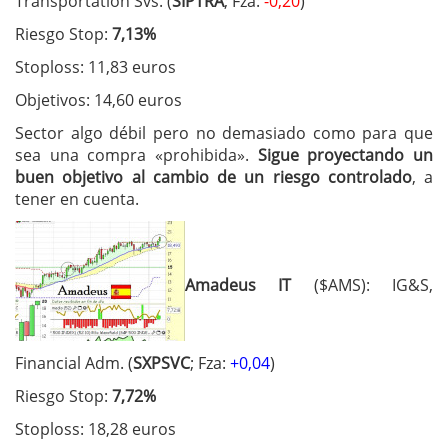
Transportation Svs. (
SIPTRA
; Fza:
-0,20
)
Riesgo Stop:
7,13%
Stoploss: 11,83 euros
Objetivos: 14,60 euros
Sector algo débil pero no demasiado como para que
sea una compra «prohibida».
Sigue proyectando un
buen objetivo al cambio de un riesgo controlado
, a
tener en cuenta.
Amadeus IT
($AMS): IG&S,
Financial Adm. (
SXPSVC
; Fza:
+0,04
)
Riesgo Stop:
7,72%
Stoploss: 18,28 euros