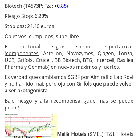
Biotech (
T4573P
; Fza:
+0,88
)
Riesgo Stop:
6,29%
Stoploss: 24,40 euros
Objetivos: cumplidos, sube libre
El sectorial sigue siendo espectacular
(
componentes
: Actelion, Novozymes, Qiagen, Lonza,
UCB, Grifols, Crucell, BB Biotech, BTG, Intercell, Basilea
Pharma y Genmab) en nuevos máximos y fuertes.
Es verdad que cambiamos $GRF por Almirall o Lab.Rovi
y no han ido mal, pero
ojo con Grifols que puede volver
a ser protagonista
.
Bajo riesgo y alta recompensa, ¿qué más se puede
pedir?
Meliá Hotels
($MEL): T&L, Hotels