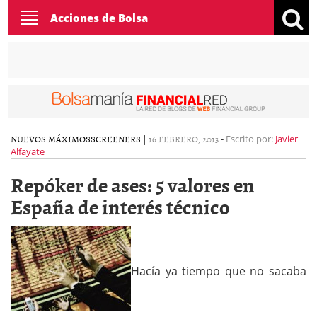
Toggle
Acciones de Bolsa
navigation
NUEVOS MÁXIMOS
SCREENERS
|
16 FEBRERO, 2013
-
Escrito por:
Javier
Alfayate
Repóker de ases: 5 valores en
España de interés técnico
Hacía ya tiempo que no sacaba