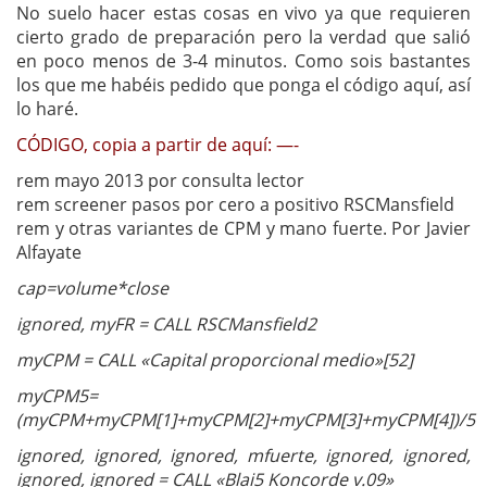
No suelo hacer estas cosas en vivo ya que requieren
cierto grado de preparación pero la verdad que salió
en poco menos de 3-4 minutos. Como sois bastantes
los que me habéis pedido que ponga el código aquí, así
lo haré.
CÓDIGO, copia a partir de aquí: —-
rem mayo 2013 por consulta lector
rem screener pasos por cero a positivo RSCMansfield
rem y otras variantes de CPM y mano fuerte. Por Javier
Alfayate
cap=volume*close
ignored, myFR = CALL RSCMansfield2
myCPM = CALL «Capital proporcional medio»[52]
myCPM5=
(myCPM+myCPM[1]+myCPM[2]+myCPM[3]+myCPM[4])/5
ignored, ignored, ignored, mfuerte, ignored, ignored,
ignored, ignored = CALL «Blai5 Koncorde v.09»