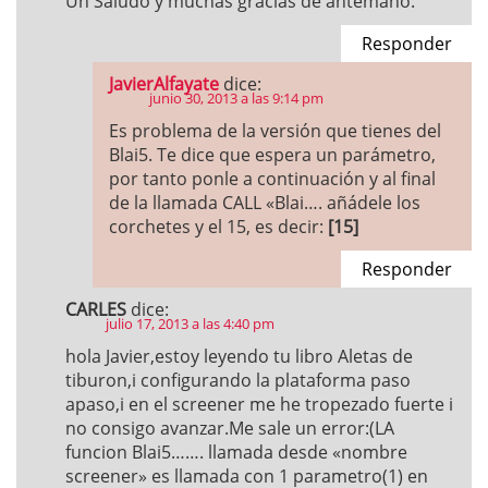
Un Saludo y muchas gracias de antemano.
Responder
JavierAlfayate
dice:
junio 30, 2013 a las 9:14 pm
Es problema de la versión que tienes del
Blai5. Te dice que espera un parámetro,
por tanto ponle a continuación y al final
de la llamada CALL «Blai…. añádele los
corchetes y el 15, es decir:
[15]
Responder
CARLES
dice:
julio 17, 2013 a las 4:40 pm
hola Javier,estoy leyendo tu libro Aletas de
tiburon,i configurando la plataforma paso
apaso,i en el screener me he tropezado fuerte i
no consigo avanzar.Me sale un error:(LA
funcion Blai5……. llamada desde «nombre
screener» es llamada con 1 parametro(1) en