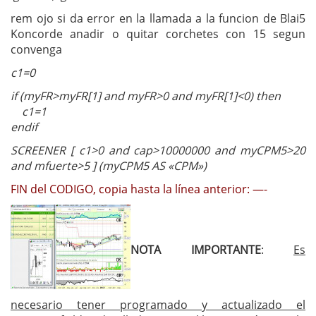
rem ojo si da error en la llamada a la funcion de Blai5
Koncorde anadir o quitar corchetes con 15 segun
convenga
c1=0
if (myFR>myFR[1] and myFR>0 and myFR[1]<0) then
c1=1
endif
SCREENER [ c1>0 and cap>10000000 and myCPM5>20
and mfuerte>5 ] (myCPM5 AS «CPM»)
FIN del CODIGO, copia hasta la línea anterior: —-
NOTA IMPORTANTE
:
Es
necesario tener programado y actualizado el