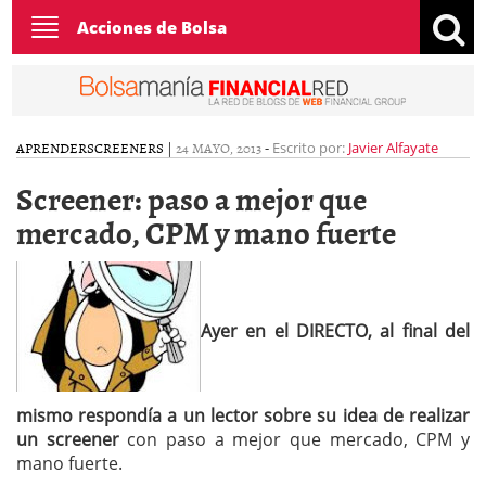
Toggle
Acciones de Bolsa
navigation
APRENDER
SCREENERS
|
24 MAYO, 2013
-
Escrito por:
Javier Alfayate
Screener: paso a mejor que
mercado, CPM y mano fuerte
Ayer en el DIRECTO, al final del
mismo respondía a un lector sobre su idea de realizar
un screener
con paso a mejor que mercado, CPM y
mano fuerte.