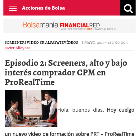
Toggle
Acciones de Bolsa
navigation
SCREENERS
VIDEO SR.ALFAYATE
VÍDEOS
|
8 MAYO, 2013
-
Escrito por:
Javier Alfayate
Episodio 2: Screeners, alto y bajo
interés comprador CPM en
ProRealTime
Hola, buenos días.
Hoy cuelgo
un nuevo vídeo de formación sobre PRT – ProRealTime