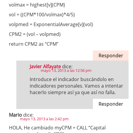
volmax = highest[v](CPM)
vol = ((CPM*100/volmax)*4/5)
volpmed = ExponentialAverage[v](vol)
CPM2 = (vol – volpmed)
return CPM2 as “CPM”
Responder
Javier Alfayate
dice:
mayo 13, 2013 a las 12:56 pm
Introduce el indicador buscándolo en
indicadores personales. Vamos a intentar
hacerlo siempre así ya que así no falla.
Responder
Mario
dice:
mayo 13, 2013 a las 2:42 pm
HOLA, He cambiado myCPM = CALL “Capital