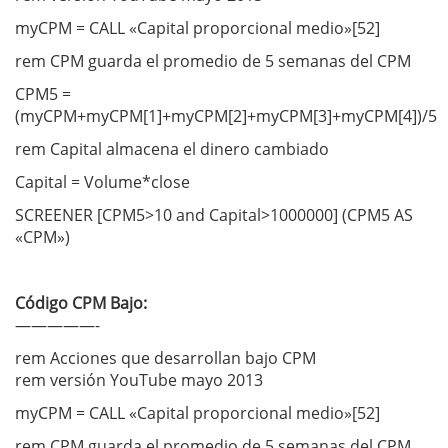
myCPM = CALL «Capital proporcional medio»[52]
rem CPM guarda el promedio de 5 semanas del CPM
CPM5 =
(myCPM+myCPM[1]+myCPM[2]+myCPM[3]+myCPM[4])/5
rem Capital almacena el dinero cambiado
Capital = Volume*close
SCREENER [CPM5>10 and Capital>1000000] (CPM5 AS
«CPM»)
Código CPM Bajo:
—————-
rem Acciones que desarrollan bajo CPM
rem versión YouTube mayo 2013
myCPM = CALL «Capital proporcional medio»[52]
rem CPM guarda el promedio de 5 semanas del CPM