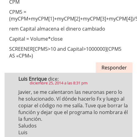
CPM
CPM5 =
(myCPM+myCPM[1]+myCPM[2]+myCPM[3]+myCPM[4])/
rem Capital almacena el dinero cambiado
Capital = Volume*close
SCREENER[CPM5>10 and Capital>1000000](CPM5
AS «CPM»)
Responder
Luis Enrique
dice:
diciembre 25, 2014 a las 8:31 pm
Javier, se me calentaron las neuronas pero lo
he solucionado. Ví dónde hacerlo Fx y luego al
copiar el código no me salía. Tuve que borrar la
función y dejar que el programa lo nombrara él
la función.
Saludos
Luis