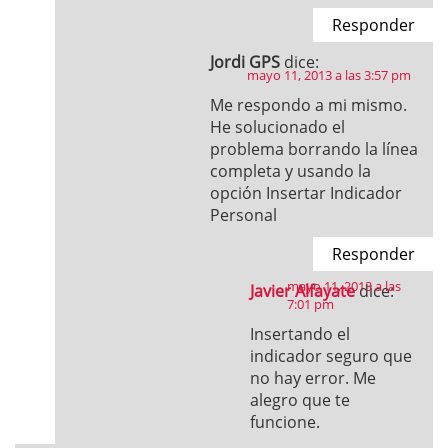
Responder
Jordi GPS
dice:
mayo 11, 2013 a las 3:57 pm
Me respondo a mi mismo.
He solucionado el
problema borrando la línea
completa y usando la
opción Insertar Indicador
Personal
Responder
mayo 11, 2013 a las
Javier Alfayate
dice:
7:01 pm
Insertando el
indicador seguro que
no hay error. Me
alegro que te
funcione.