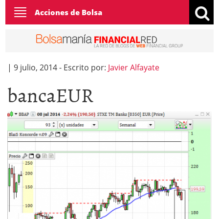
Toggle
Acciones de Bolsa
navigation
|
9 julio, 2014
-
Escrito por:
Javier Alfayate
bancaEUR